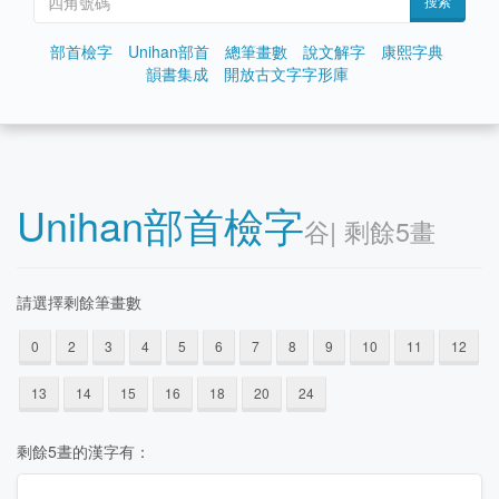
搜索
部首檢字
Unihan部首
總筆畫數
說文解字
康熙字典
韻書集成
開放古文字字形庫
Unihan部首檢字
⾕| 剩餘5畫
請選擇剩餘筆畫數
0
2
3
4
5
6
7
8
9
10
11
12
13
14
15
16
18
20
24
剩餘5晝的漢字有：