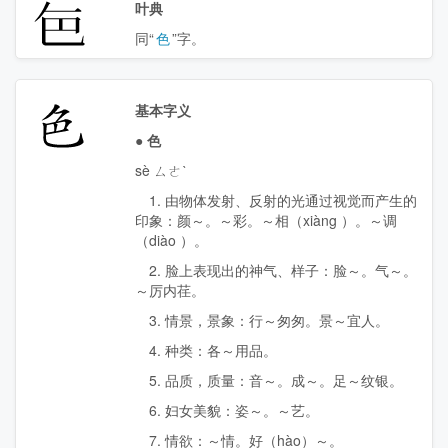
𮎜
叶典
同“
色
”字。
色
基本字义
●
色
sè ㄙㄜˋ
1. 由物体发射、反射的光通过视觉而产生的
印象：颜～。～彩。～相（
xiàng
）。～调
（
diào
）。
2. 脸上表现出的神气、样子：脸～。气～。
～厉内荏。
3. 情景，景象：行～匆匆。景～宜人。
4. 种类：各～用品。
5. 品质，质量：音～。成～。足～纹银。
6. 妇女美貌：姿～。～艺。
7. 情欲：～情。好（
hào
）～。