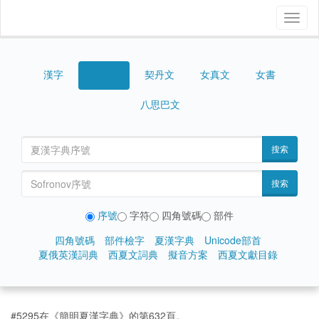
Toggl
naviga
漢字
契丹文
女真文
女書
西夏文
八思巴文
搜索
搜索
序號
字符
四角號碼
部件
四角號碼
部件檢字
夏漢字典
Unicode部首
夏俄英漢詞典
西夏文詞典
擬音方案
西夏文獻目錄
#5295在《簡明夏漢字典》的第632頁。