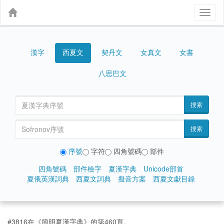
Toggl
naviga
漢字
契丹文
女真文
女書
西夏文
八思巴文
搜索
搜索
序號
字符
四角號碼
部件
四角號碼
部件檢字
夏漢字典
Unicode部首
夏俄英漢詞典
西夏文詞典
擬音方案
西夏文獻目錄
#3816在《簡明夏漢字典》的第460頁。