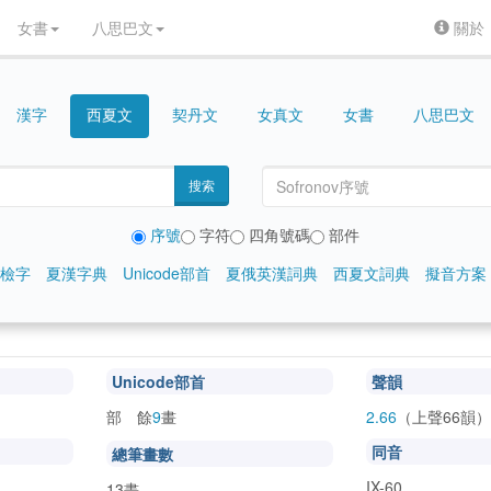
女書
八思巴文
關於
漢字
契丹文
女真文
女書
八思巴文
西夏文
搜索
序號
字符
四角號碼
部件
檢字
夏漢字典
Unicode部首
夏俄英漢詞典
西夏文詞典
擬音方案
Unicode部首
聲韻
部 餘
9
畫
2.66
（上聲66韻）
同音
總筆畫數
IX-60
13畫