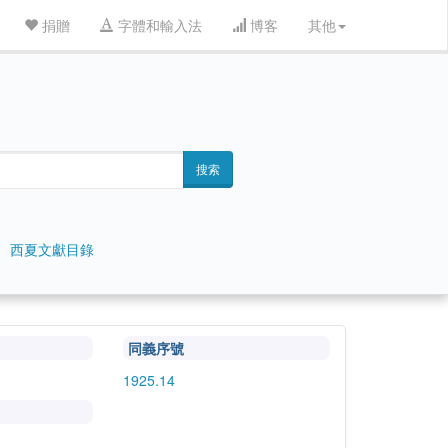
捐贈
字體和輸入法
博客
其他
搜索
西夏文獻目錄
同義序號
1925.14