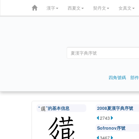
漢字
西夏文
契丹文
女真文
四角號碼
部件
“
”的基本信息
2008夏漢字典序號
2743
Sofronov序號
3467