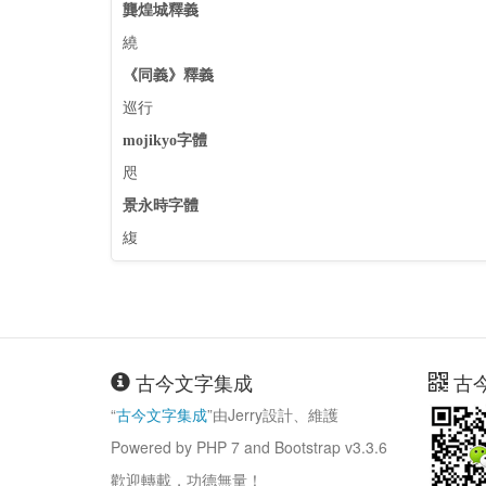
龔煌城釋義
繞
《同義》釋義
巡行
mojikyo字體
咫
景永時字體
緮
古今文字集成
古
“
古今文字集成
”由Jerry設計、維護
Powered by PHP 7 and Bootstrap v3.3.6
歡迎轉載，功德無量！