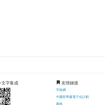
今文字集成
友情鏈接
字統網
中國哲學書電子化計劃
書格