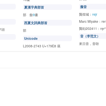
擬音
夏漢字典部首
龔煌城：
rejr
部 餘
9
畫
Marc Miyake：rer
西夏文詞典部首
龔勛202411：re̱r²
字頭
部
音（李范文）
Unicode
來日音，音唥
L2008-2743 U+179E8
𗧨