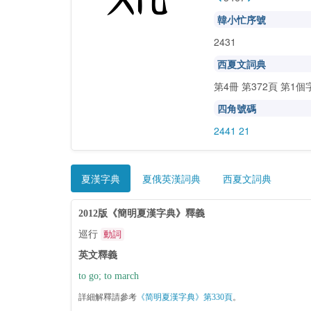
韓小忙序號
2431
西夏文詞典
第4冊 第372頁 第1個
四角號碼
2441 21
夏漢字典
夏俄英漢詞典
西夏文詞典
2012版《簡明夏漢字典》釋義
巡行
動詞
英文釋義
to go; to march
詳細解釋請參考
《简明夏漢字典》第330頁
。