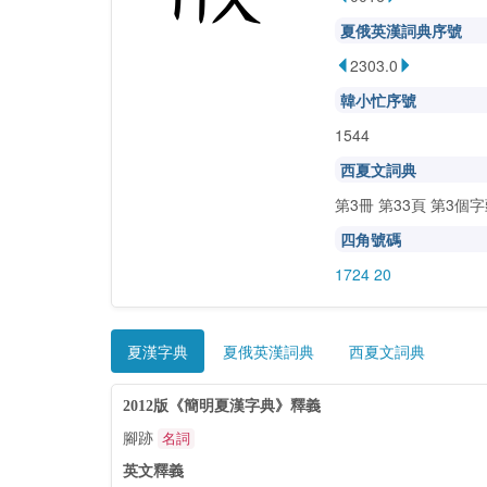
夏俄英漢詞典序號
2303.0
韓小忙序號
1544
西夏文詞典
第3冊 第33頁 第3個
四角號碼
1724 20
夏漢字典
夏俄英漢詞典
西夏文詞典
2012版《簡明夏漢字典》釋義
腳跡
名詞
英文釋義