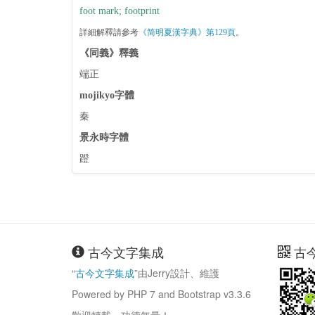
foot mark; footprint
詳細解釋請參考
《简明夏漢字典》第129頁
。
《同義》釋義
端正
mojikyo字體
秦
景永時字體
蹬
古今文字集成
古
“
古今文字集成
”由Jerry設計、維護
Powered by PHP 7 and Bootstrap v3.3.6