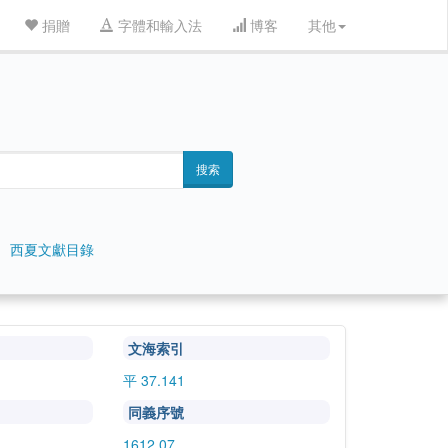
捐贈
字體和輸入法
博客
其他
搜索
西夏文獻目錄
文海索引
平 37.141
同義序號
1612.07