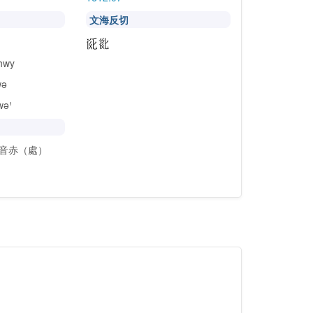
文海反切
hwy
wə
wə¹
音赤（處）