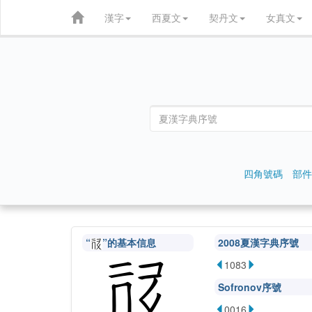
漢字
西夏文
契丹文
女真文
四角號碼
部件
“
”的基本信息
2008夏漢字典序號
1083
Sofronov序號
0016