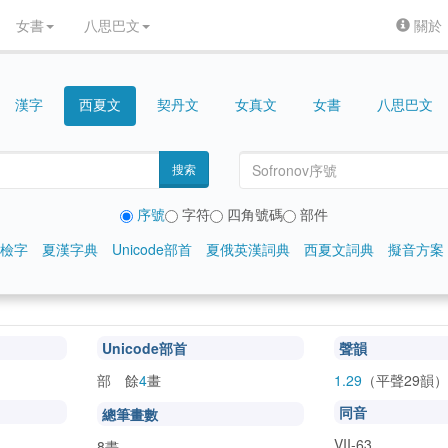
女書
八思巴文
關於
漢字
契丹文
女真文
女書
八思巴文
西夏文
搜索
序號
字符
四角號碼
部件
檢字
夏漢字典
Unicode部首
夏俄英漢詞典
西夏文詞典
擬音方案
Unicode部首
聲韻
部 餘
4
畫
1.29
（平聲29韻）
同音
總筆畫數
VII-63
8畫