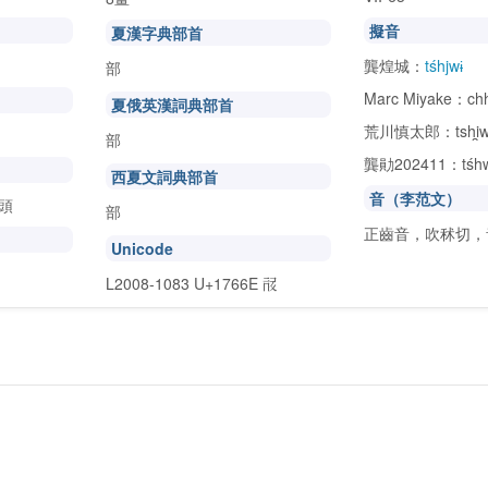
擬音
夏漢字典部首
龔煌城：
tśhjwɨ
部
Marc Miyake：ch
夏俄英漢詞典部首
荒川慎太郎：tshi̯
部
龔勛202411：tśh
西夏文詞典部首
音（李范文）
字頭
部
正齒音，吹秫切，
Unicode
L2008-1083 U+1766E
𗙮