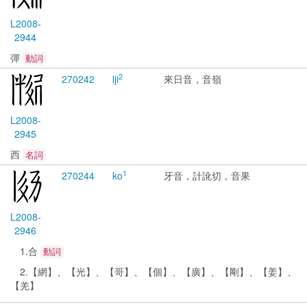
L2008-
2944
彈
動詞
2
2702
42
lji
來日音，音嶺
L2008-
2945
西
名詞
1
2702
44
ko
牙音，計訛切，音果
L2008-
2946
1.合
動詞
2.【網】、【光】、【哥】、【個】、【廣】、【剛】、【姜】、
【羌】