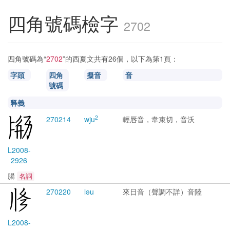
四角號碼檢字
2702
四角號碼為“
2702
”的西夏文共有26個，以下為第1頁：
字頭
四角
擬音
音
號碼
释義
2
2702
14
wju
輕唇音，韋束切，音沃
L2008-
2926
腸
名詞
2702
20
ləu
來日音（聲調不詳）音陸
L2008-