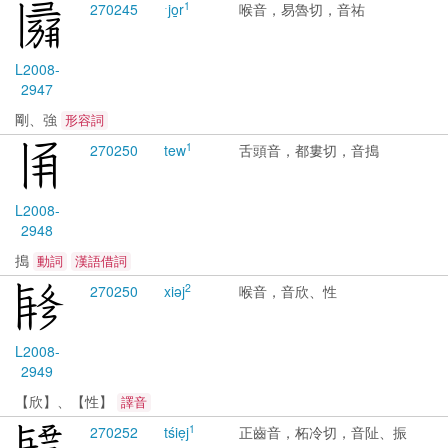
1
2702
45
ˑjo̱r
喉音，易魯切，音祐
L2008-
2947
剛、強
形容詞
1
2702
50
tew
舌頭音，都婁切，音搗
L2008-
2948
搗
動詞
漢語借詞
2
2702
50
xiəj
喉音，音欣、性
L2008-
2949
【欣】、【性】
譯音
1
2702
52
tśiẹj
正齒音，柘冷切，音阯、振