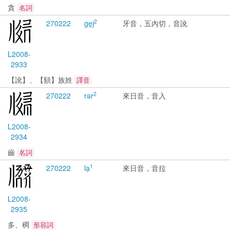
貪
名詞
2
2702
22
ge̱j
牙音，五內切，音訛
L2008-
2933
【訛】、【額】族姓
譯音
2
2702
22
rər
來日音，音入
L2008-
2934
齒
名詞
1
2702
22
lạ
來日音，音拉
L2008-
2935
多、稠
形容詞