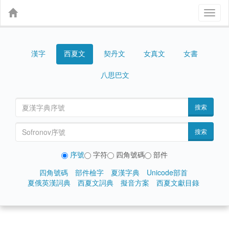
Toggl
naviga
漢字
契丹文
女真文
女書
西夏文
八思巴文
搜索
搜索
序號
字符
四角號碼
部件
四角號碼
部件檢字
夏漢字典
Unicode部首
夏俄英漢詞典
西夏文詞典
擬音方案
西夏文獻目錄