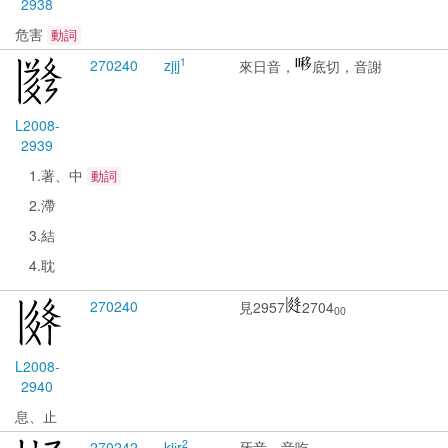
2938
危害
動詞
1
2702
40
zjịj
來日音，
底切，音謝
L2008-
2939
1.著、中
動詞
2.滯
3.結
4.耽
2702
40
見2957
2704
00
L2008-
2940
息、止
2
2702
42
kjɨ̱r
牙音，音吃