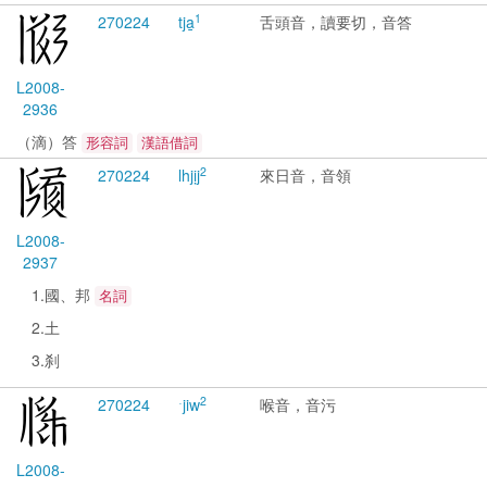
1
2702
24
tja̱
舌頭音，讀要切，音答
L2008-
2936
（滴）答
形容詞
漢語借詞
2
2702
24
lhjịj
來日音，音領
L2008-
2937
1.國、邦
名詞
2.土
3.刹
2
2702
24
ˑjiw
喉音，音污
L2008-