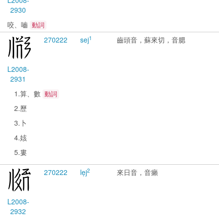
L2008-
2930
咬、嚙
動詞
1
2702
22
sej
齒頭音，蘇來切，音腮
L2008-
2931
1.算、數
動詞
2.歷
3.卜
4.姟
5.婁
2
2702
22
lẹj
來日音，音癩
L2008-
2932