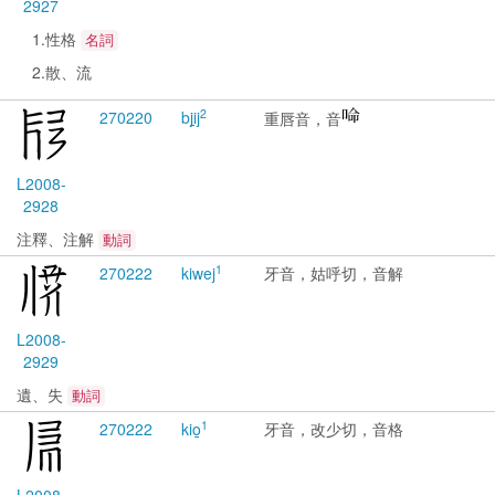
2927
1.性格
名詞
2.散、流
2
2702
20
bji̱j
重唇音，音
L2008-
2928
注釋、注解
動詞
1
2702
22
kiwej
牙音，姑呼切，音解
L2008-
2929
遺、失
動詞
1
2702
22
kio̱
牙音，改少切，音格