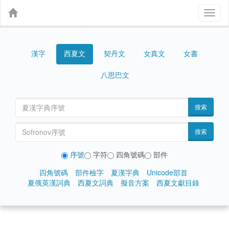
Toggl
naviga
漢字
契丹文
女真文
女書
西夏文
八思巴文
搜索
搜索
序號
字符
四角號碼
部件
四角號碼
部件檢字
夏漢字典
Unicode部首
夏俄英漢詞典
西夏文詞典
擬音方案
西夏文獻目錄