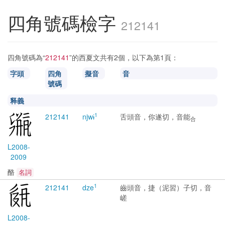
四角號碼檢字
212141
四角號碼為“
212141
”的西夏文共有2個，以下為第1頁：
字頭
四角
擬音
音
號碼
释義
1
2121
41
njwɨ
舌頭音，你遂切，音能
合
L2008-
2009
酪
名詞
1
2121
41
dze
齒頭音，捷（泥習）子切，音
嵯
L2008-