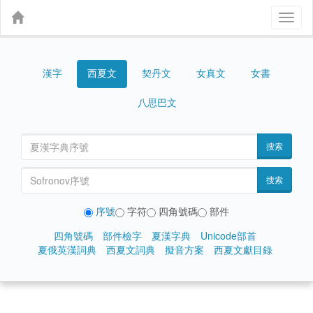
Toggl
naviga
漢字
契丹文
女真文
女書
西夏文
八思巴文
搜索
搜索
序號
字符
四角號碼
部件
四角號碼
部件檢字
夏漢字典
Unicode部首
夏俄英漢詞典
西夏文詞典
擬音方案
西夏文獻目錄