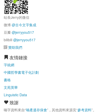
站長Jerry的微信
微博
@古今文字集成
豆瓣
@jerryyou517
bilibili
@jerryyou517
贊助我們
友情鏈接
字統網
中國哲學書電子化計劃
書格
文苑英華
Linguistic Data
致謝
喃字資料來自“
喃產遺存保會
”，其他資料來源見“
參考資料
”。