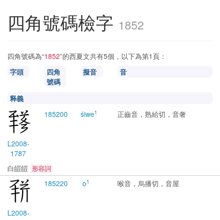
四角號碼檢字
1852
四角號碼為“
1852
”的西夏文共有5個，以下為第1頁：
字頭
四角
擬音
音
號碼
释義
1
1852
00
śiwe
正齒音，熟給切，音奢
L2008-
1787
白皚皚
形容詞
1
1852
20
ˑo
喉音，烏播切，音屋
L2008-