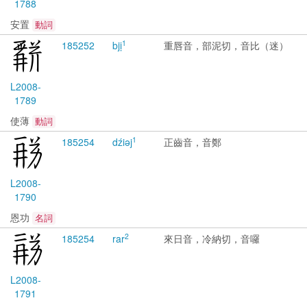
1788
安置
動詞
1
1852
52
bjị
重唇音，部泥切，音比（迷）
L2008-
1789
使薄
動詞
1
1852
54
dźiəj
正齒音，音鄭
L2008-
1790
恩功
名詞
2
1852
54
rar
來日音，冷納切，音囉
L2008-
1791