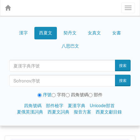
Toggl
naviga
漢字
契丹文
女真文
女書
西夏文
八思巴文
搜索
搜索
序號
字符
四角號碼
部件
四角號碼
部件檢字
夏漢字典
Unicode部首
夏俄英漢詞典
西夏文詞典
擬音方案
西夏文獻目錄