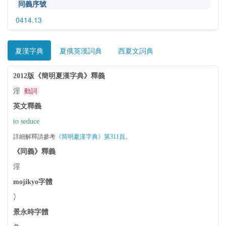
同義序號
0414.13
夏漢字典
夏俄英漢詞典
西夏文詞典
2012版《簡明夏漢字典》釋義
淫
動詞
英文釋義
to seduce
詳細解釋請參考
《简明夏漢字典》第311頁
。
《同義》釋義
淫
mojikyo字體
冫
景永時字體