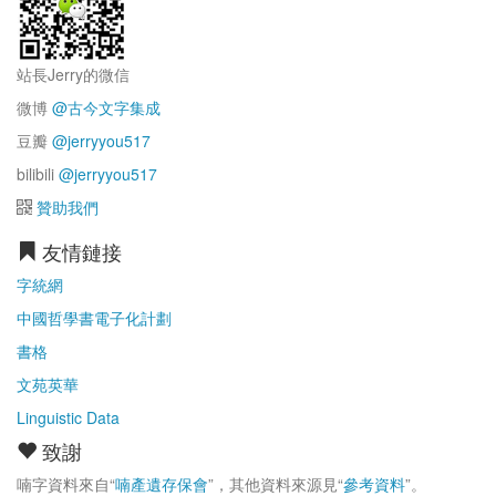
站長Jerry的微信
微博
@古今文字集成
豆瓣
@jerryyou517
bilibili
@jerryyou517
贊助我們
友情鏈接
字統網
中國哲學書電子化計劃
書格
文苑英華
Linguistic Data
致謝
喃字資料來自“
喃產遺存保會
”，其他資料來源見“
參考資料
”。