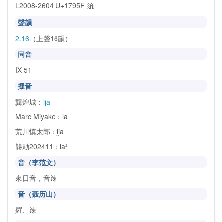
L2008-2604 U+1795F
𗥟
聲韻
2.16
（上聲16韻）
同音
IX-51
擬音
龔煌城：
lja
Marc Miyake：la
荒川慎太郎：li̯a
龔勛202411：la²
音（李范文）
來日音，音辣
音（聂历山）
羅、辣