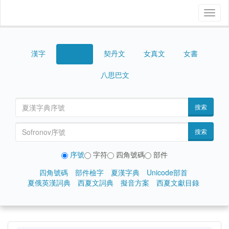
Toggl
naviga
漢字
契丹文
女真文
女書
西夏文
八思巴文
搜索
搜索
序號
字符
四角號碼
部件
四角號碼
部件檢字
夏漢字典
Unicode部首
夏俄英漢詞典
西夏文詞典
擬音方案
西夏文獻目錄