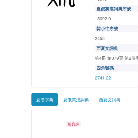
夏俄英漢詞典序號
5092.0
韓小忙序號
2455
西夏文詞典
第4冊 第379頁 第2個
四角號碼
2741 22
夏漢字典
夏俄英漢詞典
西夏文詞典
2012版《簡明夏漢字典》釋義
多、夥、繁、衆
形容詞
英文釋義