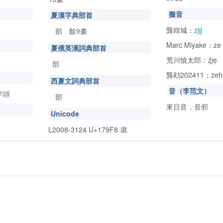
擬音
夏漢字典部首
龔煌城：
zjịj
部 餘
9
畫
𘢌
Marc Miyake：ze
夏俄英漢詞典部首
荒川慎太郎：źi̯ẹ
部

龔勛202411：zeh
西夏文詞典部首
音（李范文）
字頭
部
𘢌
來日音，音邪
Unicode
L2008-3124 U+179F8
𗧸