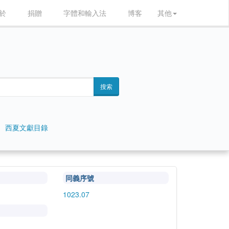
於
捐贈
字體和輸入法
博客
其他
搜索
西夏文獻目錄
同義序號
1023.07