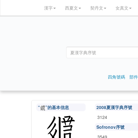
漢字
西夏文
契丹文
女真文
四角號碼
部件
“
”的基本信息
2008夏漢字典序號
3124
Sofronov序號
3549