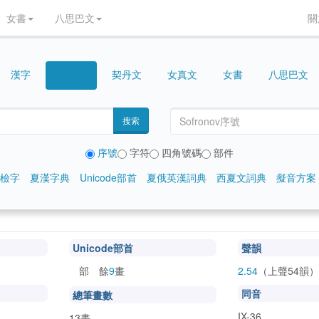
女書
八思巴文
關
漢字
契丹文
女真文
女書
八思巴文
西夏文
搜索
序號
字符
四角號碼
部件
檢字
夏漢字典
Unicode部首
夏俄英漢詞典
西夏文詞典
擬音方案
Unicode部首
聲韻
部 餘
9
畫
2.54
（上聲54韻）
𘢌
同音
總筆畫數
IX-36
13畫