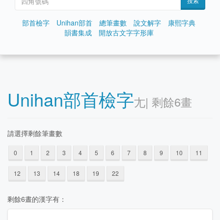
搜索
部首檢字
Unihan部首
總筆畫數
說文解字
康熙字典
韻書集成
開放古文字字形庫
Unihan部首檢字
⼪| 剩餘6畫
請選擇剩餘筆畫數
0
1
2
3
4
5
6
7
8
9
10
11
12
13
14
18
19
22
剩餘6晝的漢字有：