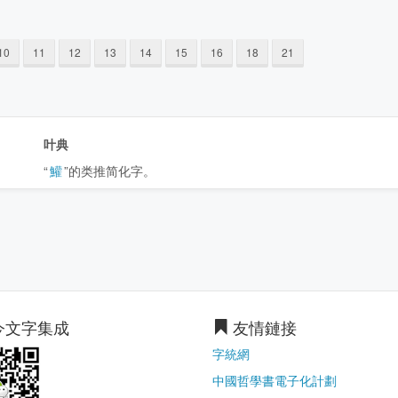
10
11
12
13
14
15
16
18
21
叶典
“
鱹
”的类推简化字。
今文字集成
友情鏈接
字統網
中國哲學書電子化計劃