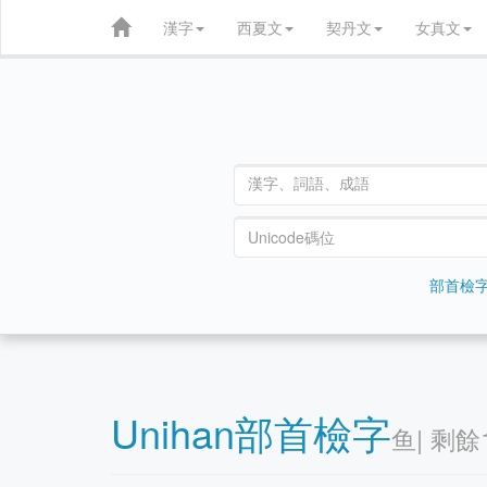
漢字
西夏文
契丹文
女真文
部首檢
Unihan部首檢字
鱼| 剩餘