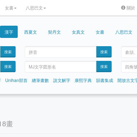
女書
八思巴文
關於
漢字
契丹文
女真文
女書
八思巴文
西夏文
搜索
搜索
搜索
搜索
字
Unihan部首
總筆畫數
說文解字
康熙字典
韻書集成
開放古文
18畫