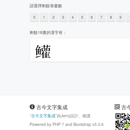
請選擇剩餘筆畫數
0
1
2
3
4
5
6
7
8
9
剩餘18晝的漢字有：
𬶺
古今文字集成
古
“
古今文字集成
”由Jerry設計、維護
Powered by PHP 7 and Bootstrap v3.3.6